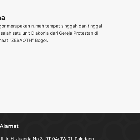
na
gor merupakan rumah tempat singgah dan tinggal
lah satu unit Diakonia dari Gereja Protestan di
emaat “ZEBAOTH” Bogor.
Alamat
Jl. Ir. H. Juanda No.3, RT.04/RW.01, Paledang,