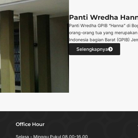
Panti Wredha Han
Panti Wredha GPIB “Hanna” di Bo
orang-orang tua yang merupakan sa
Indonesia bagian Barat (GPIB) J
Selengkapnya
Office Hour
Selasa - Minggu Pukul 08.00-16.00