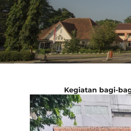
GPIB ZEBAOTH
Kegiatan bagi-bag
BOGOR
106 Tahun Zebaoth